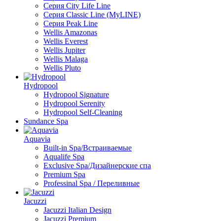
Серия City Life Line
Серия Classic Line (MyLINE)
Серия Peak Line
Wellis Amazonas
Wellis Everest
Wellis Jupiter
Wellis Malaga
Wellis Pluto
Hydropool
Hydropool Signature
Hydropool Serenity
Hydropool Self-Сleaning
Sundance Spa
Aquavia
Built-in Spa/Встраиваемые
Aqualife Spa
Exclusive Spa/Дизайнерские спа
Premium Spa
Professinal Spa / Переливные
Jacuzzi
Jacuzzi Italian Design
Jacuzzi Premium