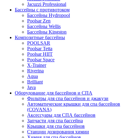
Jacuzzi Professional
Бассейны с противотоком
Бассейны Hydropool
Poolsar Zen
Бассейны Wellis
Бассейны Kingston
Композитные бассейны
POOLSAR
Poolsar Tetta
Poolsar HIIT
Poolsar Space
X-Trainer
Riverina
Aqua
Brilliant
Java
Оборудование для бассейнов и СПА
Фильтры для спа бассейнов и джакузи
Автоматические крышки для спа бассейнов
(COVANA)
Аксессуары для СПА бассейнов
Запчасти для спа бассейна
Крышки для спа бассейнов
Станции дозирования химии
Химия для спа бассейнов