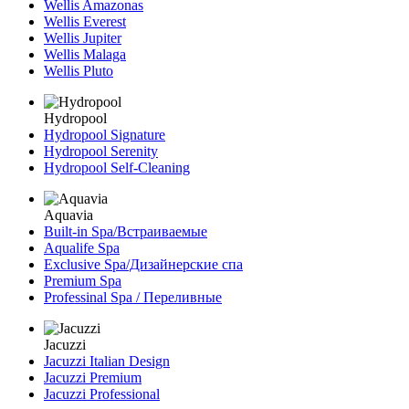
Wellis Amazonas
Wellis Everest
Wellis Jupiter
Wellis Malaga
Wellis Pluto
Hydropool
Hydropool Signature
Hydropool Serenity
Hydropool Self-Сleaning
Aquavia
Built-in Spa/Встраиваемые
Aqualife Spa
Exclusive Spa/Дизайнерские спа
Premium Spa
Professinal Spa / Переливные
Jacuzzi
Jacuzzi Italian Design
Jacuzzi Premium
Jacuzzi Professional