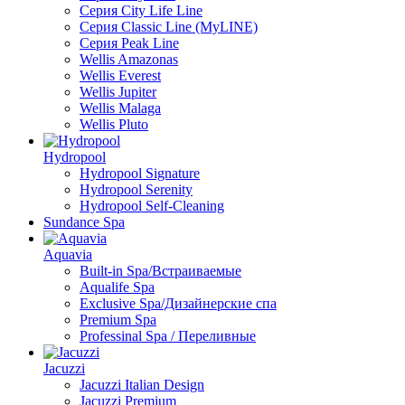
Серия City Life Line
Серия Classic Line (MyLINE)
Серия Peak Line
Wellis Amazonas
Wellis Everest
Wellis Jupiter
Wellis Malaga
Wellis Pluto
Hydropool
Hydropool Signature
Hydropool Serenity
Hydropool Self-Сleaning
Sundance Spa
Aquavia
Built-in Spa/Встраиваемые
Aqualife Spa
Exclusive Spa/Дизайнерские спа
Premium Spa
Professinal Spa / Переливные
Jacuzzi
Jacuzzi Italian Design
Jacuzzi Premium