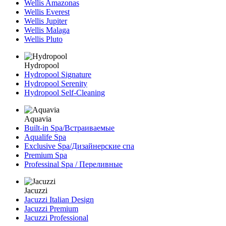
Wellis Amazonas
Wellis Everest
Wellis Jupiter
Wellis Malaga
Wellis Pluto
Hydropool
Hydropool Signature
Hydropool Serenity
Hydropool Self-Сleaning
Aquavia
Built-in Spa/Встраиваемые
Aqualife Spa
Exclusive Spa/Дизайнерские спа
Premium Spa
Professinal Spa / Переливные
Jacuzzi
Jacuzzi Italian Design
Jacuzzi Premium
Jacuzzi Professional