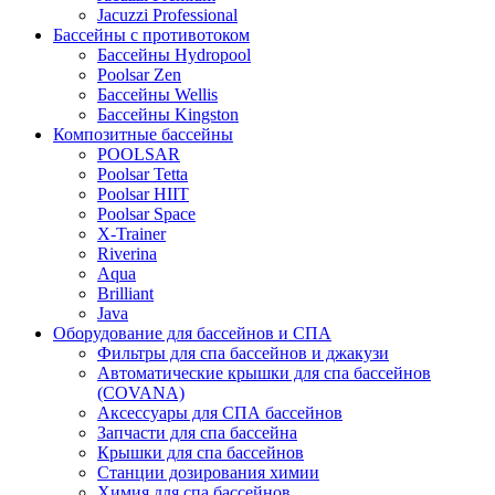
Jacuzzi Professional
Бассейны с противотоком
Бассейны Hydropool
Poolsar Zen
Бассейны Wellis
Бассейны Kingston
Композитные бассейны
POOLSAR
Poolsar Tetta
Poolsar HIIT
Poolsar Space
X-Trainer
Riverina
Aqua
Brilliant
Java
Оборудование для бассейнов и СПА
Фильтры для спа бассейнов и джакузи
Автоматические крышки для спа бассейнов
(COVANA)
Аксессуары для СПА бассейнов
Запчасти для спа бассейна
Крышки для спа бассейнов
Станции дозирования химии
Химия для спа бассейнов