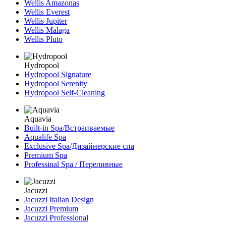
Wellis Amazonas
Wellis Everest
Wellis Jupiter
Wellis Malaga
Wellis Pluto
Hydropool
Hydropool Signature
Hydropool Serenity
Hydropool Self-Сleaning
Aquavia
Built-in Spa/Встраиваемые
Aqualife Spa
Exclusive Spa/Дизайнерские спа
Premium Spa
Professinal Spa / Переливные
Jacuzzi
Jacuzzi Italian Design
Jacuzzi Premium
Jacuzzi Professional