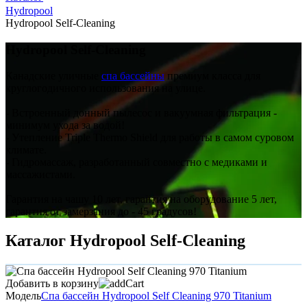
Hydropool
Hydropool Self-Сleaning
Hydropool Self-Сleaning
Канадские уличные
спа бассейны
премиум класса для
круглогодичного использования на улице.
- Встроенный донный пылесос и вакуумная фильтрация -
минимум ухода за водой!
- Утепление Triple Thermo Shield для работы в самом суровом
климате.
- Гидромассаж, разработанный совместно с медиками и
массажистами.
Гарантия на чашу 10 лет, гарантия на оборудование 5 лет,
гарантия от замерзания до - 45 градусов!
Каталог Hydropool Self-Сleaning
Добавить в корзину
Модель
Спа бассейн Hydropool Self Cleaning 970 Titanium