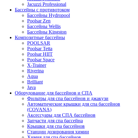
Jacuzzi Professional
Бассейны с противотоком
Бассейны Hydropool
Poolsar Zen
Бассейны Wellis
Бассейны Kingston
Композитные бассейны
POOLSAR
Poolsar Tetta
Poolsar HIIT
Poolsar Space
X-Trainer
Riverina
Aqua
Brilliant
Java
Оборудование для бассейнов и СПА
Фильтры для спа бассейнов и джакузи
Автоматические крышки для спа бассейнов
(COVANA)
Аксессуары для СПА бассейнов
Запчасти для спа бассейна
Крышки для спа бассейнов
Станции дозирования химии
Химия для спа бассейнов