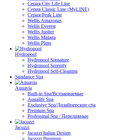
Серия City Life Line
Серия Classic Line (MyLINE)
Серия Peak Line
Wellis Amazonas
Wellis Everest
Wellis Jupiter
Wellis Malaga
Wellis Pluto
Hydropool
Hydropool Signature
Hydropool Serenity
Hydropool Self-Сleaning
Sundance Spa
Aquavia
Built-in Spa/Встраиваемые
Aqualife Spa
Exclusive Spa/Дизайнерские спа
Premium Spa
Professinal Spa / Переливные
Jacuzzi
Jacuzzi Italian Design
Jacuzzi Premium