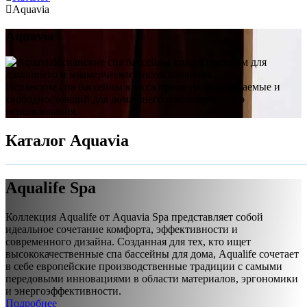
Aquavia
Aquavia
Испанские спа бассейны класса премиум для
домашнего и коммерческого использования.
Испанские спа бассейны класса премиум, встраиваемые и
свободностоящий для домашнего и коммерческого
использования.
Каталог Aquavia
Aqualife Spa
Коллекция Aqualife от Aquavia Spa представляет собой
идеальное сочетание комфорта, эффективности и
современного дизайна. Созданная для тех, кто ищет
высококачественные спа бассейны для дома, Aqualife сочетает
в себе европейские производственные традиции с самыми
передовыми инновациями в области материалов, эргономики
и энергоэффективности.
Подробнее