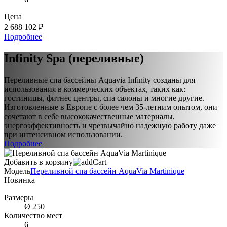
Цена
2 688 102 ₽
Подробнее
Infinity Spa (переливные)
Переливные спа бассейны Aquavia Infinity созданы для
использования в коммерческих объектах, таких как:
гостиницы, фитнес центры, спа салоны и многие другие.
Изготовленные в Европе с более чем 35-летним опытом, они
сочетают в себе высококачественные материалы,
энергоэффективность и чрезвычайно надежную работу даже
при интенсивном использовании.
Подробнее
Добавить в корзину
Модель
Переливной спа бассейн AquaVia Martinique
Новинка
Размеры
Ø 250
Количество мест
6