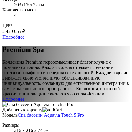
203x150x72 см
Количество мест
4
Цена
2 429 955 ₽
Подробнее
Premium Spa
Коллекция Premium переосмысливает благополучие с
помощью дизайна. Каждая модель отражает сочетание
эстетики, комфорта и передовых технологий. Каждое изделие
выражает свою утонченную, сбалансированную
индивидуальность, созданную для естественной интеграции в
самые эксклюзивные пространства. Коллекция, в которой
красота и инновации сочетаются со спокойствием.
Подробнее
Добавить в корзину
Модель
Спа бассейн Aquavia Touch 5 Pro
Размеры
216 х 216 х 74 см