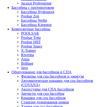
Jacuzzi Professional
Бассейны с противотоком
Бассейны Hydropool
Poolsar Zen
Бассейны Wellis
Бассейны Kingston
Композитные бассейны
POOLSAR
Poolsar Tetta
Poolsar HIIT
Poolsar Space
X-Trainer
Riverina
Aqua
Brilliant
Java
Оборудование для бассейнов и СПА
Фильтры для спа бассейнов и джакузи
Автоматические крышки для спа бассейнов
(COVANA)
Аксессуары для СПА бассейнов
Запчасти для спа бассейна
Крышки для спа бассейнов
Станции дозирования химии
Химия для спа бассейнов