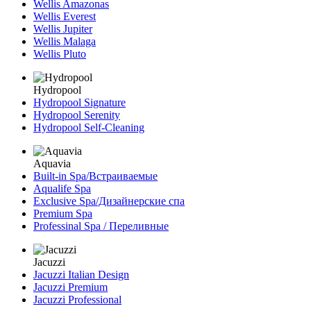
Wellis Amazonas
Wellis Everest
Wellis Jupiter
Wellis Malaga
Wellis Pluto
Hydropool
Hydropool Signature
Hydropool Serenity
Hydropool Self-Сleaning
Aquavia
Built-in Spa/Встраиваемые
Aqualife Spa
Exclusive Spa/Дизайнерские спа
Premium Spa
Professinal Spa / Переливные
Jacuzzi
Jacuzzi Italian Design
Jacuzzi Premium
Jacuzzi Professional