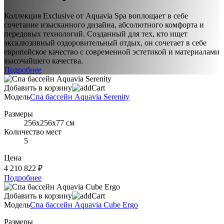
Коллекция Exclusive от Aquavia Spa воплощает в себе
сочетание изысканного дизайна, абсолютного комфорта и
передовых технологий. Созданный для тех, кто ищет
эксклюзивный оздоровительный отдых, он сочетает в себе
европейское качество с современной эстетикой и материалами
высочайшего качества.
Подробнее
Добавить в корзину
Модель
Спа бассейн Aquavia Serenity
Размеры
256x256x77 см
Количество мест
5
Цена
4 210 822 ₽
Подробнее
Добавить в корзину
Модель
Спа бассейн Aquavia Cube Ergo
Размеры