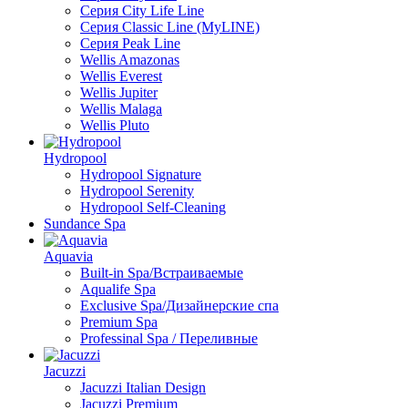
Серия City Life Line
Серия Classic Line (MyLINE)
Серия Peak Line
Wellis Amazonas
Wellis Everest
Wellis Jupiter
Wellis Malaga
Wellis Pluto
Hydropool
Hydropool Signature
Hydropool Serenity
Hydropool Self-Сleaning
Sundance Spa
Aquavia
Built-in Spa/Встраиваемые
Aqualife Spa
Exclusive Spa/Дизайнерские спа
Premium Spa
Professinal Spa / Переливные
Jacuzzi
Jacuzzi Italian Design
Jacuzzi Premium