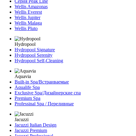
Серия Peak Line
Wellis Amazonas
Wellis Everest
Wellis Jupiter
Wellis Malaga
Wellis Pluto
Hydropool
Hydropool Signature
Hydropool Serenity
Hydropool Self-Сleaning
Aquavia
Built-in Spa/Встраиваемые
Aqualife Spa
Exclusive Spa/Дизайнерские спа
Premium Spa
Professinal Spa / Переливные
Jacuzzi
Jacuzzi Italian Design
Jacuzzi Premium
Jacuzzi Professional