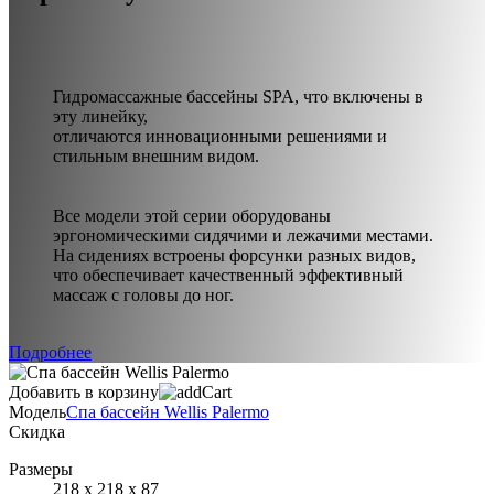
Гидромассажные бассейны SPA, что включены в
эту линейку,
отличаются инновационными решениями и
стильным внешним видом.
Все модели этой серии оборудованы
эргономическими сидячими и лежачими местами.
На сидениях встроены форсунки разных видов,
что обеспечивает качественный эффективный
массаж с головы до ног.
Подробнее
Добавить в корзину
Модель
Спа бассейн Wellis Palermo
Скидка
Размеры
218 х 218 х 87