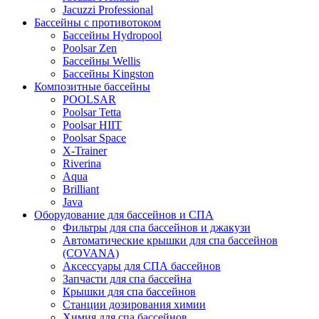
Jacuzzi Professional
Бассейны с противотоком
Бассейны Hydropool
Poolsar Zen
Бассейны Wellis
Бассейны Kingston
Композитные бассейны
POOLSAR
Poolsar Tetta
Poolsar HIIT
Poolsar Space
X-Trainer
Riverina
Aqua
Brilliant
Java
Оборудование для бассейнов и СПА
Фильтры для спа бассейнов и джакузи
Автоматические крышки для спа бассейнов
(COVANA)
Аксессуары для СПА бассейнов
Запчасти для спа бассейна
Крышки для спа бассейнов
Станции дозирования химии
Химия для спа бассейнов