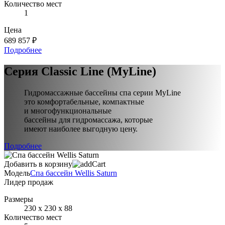
Количество мест
1
Цена
689 857 ₽
Подробнее
Серия Classic Line (MyLine)
Гидромассажные бассейны спа серии MyLine
это комфортабельные, компактные
и многофункциональные
бассейны для гидромассажа, которые
имеют наиболее выгодную цену.
Подробнее
Добавить в корзину
Модель
Спа бассейн Wellis Saturn
Лидер продаж
Размеры
230 х 230 х 88
Количество мест