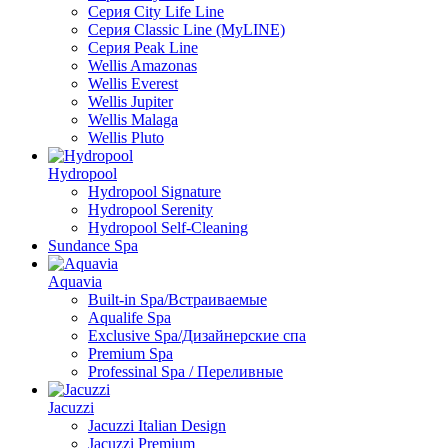
Серия City Life Line
Серия Classic Line (MyLINE)
Серия Peak Line
Wellis Amazonas
Wellis Everest
Wellis Jupiter
Wellis Malaga
Wellis Pluto
Hydropool
Hydropool Signature
Hydropool Serenity
Hydropool Self-Сleaning
Sundance Spa
Aquavia
Built-in Spa/Встраиваемые
Aqualife Spa
Exclusive Spa/Дизайнерские спа
Premium Spa
Professinal Spa / Переливные
Jacuzzi
Jacuzzi Italian Design
Jacuzzi Premium