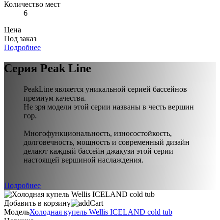
Количество мест
6
Цена
Под заказ
Подробнее
Серия Peak Line
PeakLine является уникальной серией бассейнов
премиум качества.
Не зря модели этой серии названы в честь вершин
гор.
Многофункциональность, износостойкость,
долговечность, мощность и современный дизайн
делают каждый бассейн джакузи этой серии
настоящей вершиной наслаждения.
Подробнее
Добавить в корзину
Модель
Холодная купель Wellis ICELAND cold tub