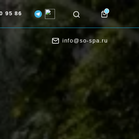
0
0 95 86
info@so-spa.ru