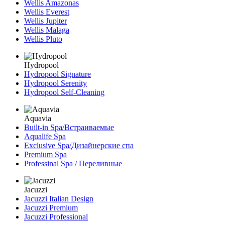
Wellis Amazonas
Wellis Everest
Wellis Jupiter
Wellis Malaga
Wellis Pluto
Hydropool
Hydropool Signature
Hydropool Serenity
Hydropool Self-Сleaning
Aquavia
Built-in Spa/Встраиваемые
Aqualife Spa
Exclusive Spa/Дизайнерские спа
Premium Spa
Professinal Spa / Переливные
Jacuzzi
Jacuzzi Italian Design
Jacuzzi Premium
Jacuzzi Professional