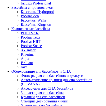
Jacuzzi Professional
Бассейны с противотоком
Бассейны Hydropool
Poolsar Zen
Бассейны Wellis
Бассейны Kingston
Композитные бассейны
POOLSAR
Poolsar Tetta
Poolsar HIIT
Poolsar Space
X-Trainer
Riverina
Aqua
Brilliant
Java
Оборудование для бассейнов и СПА
Фильтры для спа бассейнов и джакузи
Автоматические крышки для спа бассейнов
(COVANA)
Аксессуары для СПА бассейнов
Запчасти для спа бассейна
Крышки для спа бассейнов
Станции дозирования химии
Химия для спа бассейнов