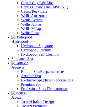
Серия City Life Line
Серия Classic Line (MyLINE)
Серия Peak Line
Wellis Amazonas
Wellis Everest
Wellis Jupiter
Wellis Malaga
Wellis Pluto
Hydropool
Hydropool Signature
Hydropool Serenity
Hydropool Self-Сleaning
Sundance Spa
Aquavia
Built-in Spa/Встраиваемые
Aqualife Spa
Exclusive Spa/Дизайнерские спа
Premium Spa
Professinal Spa / Переливные
Jacuzzi
Jacuzzi Italian Design
Jacuzzi Premium