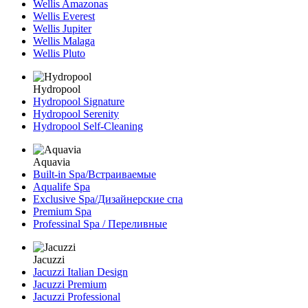
Wellis Amazonas
Wellis Everest
Wellis Jupiter
Wellis Malaga
Wellis Pluto
Hydropool
Hydropool Signature
Hydropool Serenity
Hydropool Self-Сleaning
Aquavia
Built-in Spa/Встраиваемые
Aqualife Spa
Exclusive Spa/Дизайнерские спа
Premium Spa
Professinal Spa / Переливные
Jacuzzi
Jacuzzi Italian Design
Jacuzzi Premium
Jacuzzi Professional