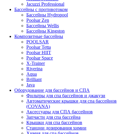
Jacuzzi Professional
Бассейны с противотоком
Бассейны Hydropool
Poolsar Zen
Бассейны Wellis
Бассейны Kingston
Композитные бассейны
POOLSAR
Poolsar Tetta
Poolsar HIIT
Poolsar Space
X-Trainer
Riverina
Aqua
Brilliant
Java
Оборудование для бассейнов и СПА
Фильтры для спа бассейнов и джакузи
Автоматические крышки для спа бассейнов
(COVANA)
Аксессуары для СПА бассейнов
Запчасти для спа бассейна
Крышки для спа бассейнов
Станции дозирования химии
Химия для спа бассейнов