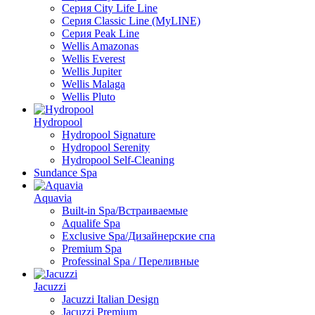
Серия City Life Line
Серия Classic Line (MyLINE)
Серия Peak Line
Wellis Amazonas
Wellis Everest
Wellis Jupiter
Wellis Malaga
Wellis Pluto
Hydropool
Hydropool Signature
Hydropool Serenity
Hydropool Self-Сleaning
Sundance Spa
Aquavia
Built-in Spa/Встраиваемые
Aqualife Spa
Exclusive Spa/Дизайнерские спа
Premium Spa
Professinal Spa / Переливные
Jacuzzi
Jacuzzi Italian Design
Jacuzzi Premium