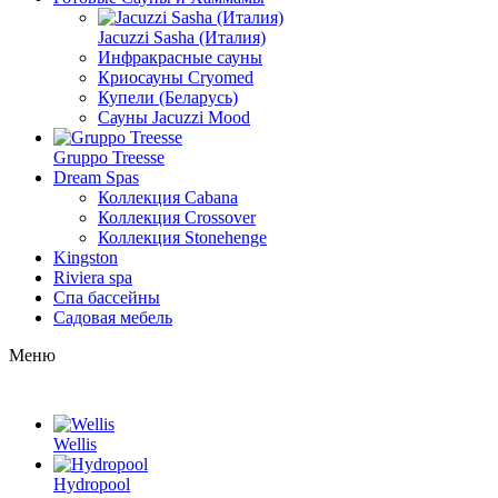
Jacuzzi Sasha (Италия)
Инфракрасные сауны
Криосауны Cryomed
Купели (Беларусь)
Сауны Jacuzzi Mood
Gruppo Treesse
Dream Spas
Коллекция Cabana
Коллекция Crossover
Коллекция Stonehenge
Kingston
Riviera spa
Спа бассейны
Садовая мебель
Меню
Wellis
Hydropool