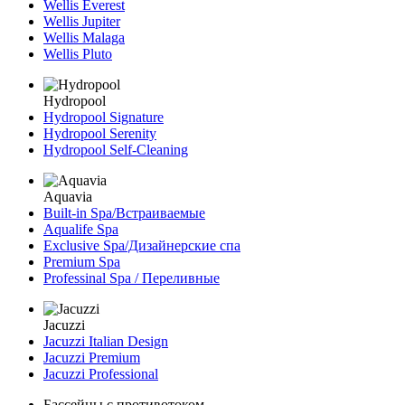
Wellis Everest
Wellis Jupiter
Wellis Malaga
Wellis Pluto
Hydropool
Hydropool Signature
Hydropool Serenity
Hydropool Self-Сleaning
Aquavia
Built-in Spa/Встраиваемые
Aqualife Spa
Exclusive Spa/Дизайнерские спа
Premium Spa
Professinal Spa / Переливные
Jacuzzi
Jacuzzi Italian Design
Jacuzzi Premium
Jacuzzi Professional
Бассейны с противотоком