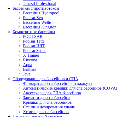
Jacuzzi Professional
Бассейны с противотоком
Бассейны Hydropool
Poolsar Zen
Бассейны Wellis
Бассейны Kingston
Композитные бассейны
POOLSAR
Poolsar Tetta
Poolsar HIIT
Poolsar Space
X-Trainer
Riverina
Aqua
Brilliant
Java
Оборудование для бассейнов и СПА
Фильтры для спа бассейнов и джакузи
Автоматические крышки для спа бассейнов (COV
Аксессуары для СПА бассейнов
Запчасти для спа бассейна
Крышки для спа бассейнов
Станции дозирования химии
Химия для спа бассейнов
Готовые Сауны и Хаммамы