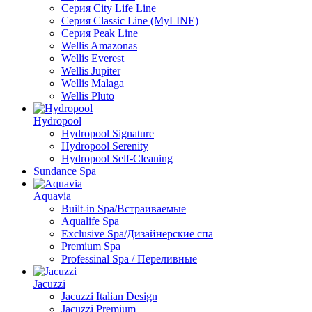
Серия City Life Line
Серия Classic Line (MyLINE)
Серия Peak Line
Wellis Amazonas
Wellis Everest
Wellis Jupiter
Wellis Malaga
Wellis Pluto
Hydropool
Hydropool Signature
Hydropool Serenity
Hydropool Self-Сleaning
Sundance Spa
Aquavia
Built-in Spa/Встраиваемые
Aqualife Spa
Exclusive Spa/Дизайнерские спа
Premium Spa
Professinal Spa / Переливные
Jacuzzi
Jacuzzi Italian Design
Jacuzzi Premium