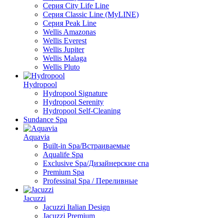
Серия City Life Line
Серия Classic Line (MyLINE)
Серия Peak Line
Wellis Amazonas
Wellis Everest
Wellis Jupiter
Wellis Malaga
Wellis Pluto
Hydropool
Hydropool Signature
Hydropool Serenity
Hydropool Self-Сleaning
Sundance Spa
Aquavia
Built-in Spa/Встраиваемые
Aqualife Spa
Exclusive Spa/Дизайнерские спа
Premium Spa
Professinal Spa / Переливные
Jacuzzi
Jacuzzi Italian Design
Jacuzzi Premium