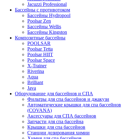
Jacuzzi Professional
Бассейны с противотоком
Бассейны Hydropool
Poolsar Zen
Бассейны Wellis
Бассейны Kingston
Композитные бассейны
POOLSAR
Poolsar Tetta
Poolsar HIIT
Poolsar Space
X-Trainer
Riverina
Aqua
Brilliant
Java
Оборудование для бассейнов и СПА
Фильтры для спа бассейнов и джакузи
Автоматические крышки для спа бассейнов
(COVANA)
Аксессуары для СПА бассейнов
Запчасти для спа бассейна
Крышки для спа бассейнов
Станции дозирования химии
Химия для спа бассейнов