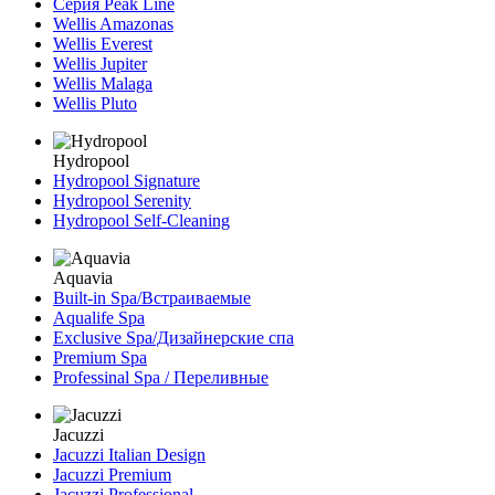
Серия Peak Line
Wellis Amazonas
Wellis Everest
Wellis Jupiter
Wellis Malaga
Wellis Pluto
Hydropool
Hydropool Signature
Hydropool Serenity
Hydropool Self-Сleaning
Aquavia
Built-in Spa/Встраиваемые
Aqualife Spa
Exclusive Spa/Дизайнерские спа
Premium Spa
Professinal Spa / Переливные
Jacuzzi
Jacuzzi Italian Design
Jacuzzi Premium
Jacuzzi Professional