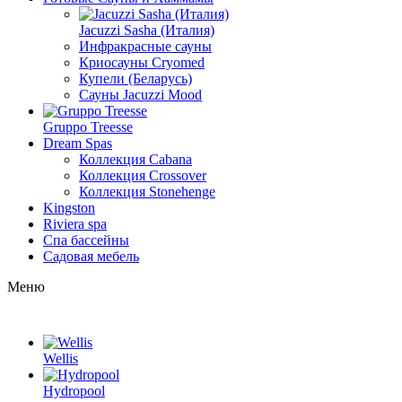
Jacuzzi Sasha (Италия)
Инфракрасные сауны
Криосауны Cryomed
Купели (Беларусь)
Сауны Jacuzzi Mood
Gruppo Treesse
Dream Spas
Коллекция Cabana
Коллекция Crossover
Коллекция Stonehenge
Kingston
Riviera spa
Спа бассейны
Садовая мебель
Меню
Wellis
Hydropool