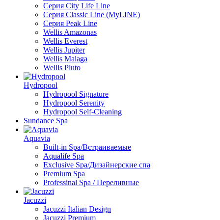
Серия City Life Line
Серия Classic Line (MyLINE)
Серия Peak Line
Wellis Amazonas
Wellis Everest
Wellis Jupiter
Wellis Malaga
Wellis Pluto
Hydropool
Hydropool Signature
Hydropool Serenity
Hydropool Self-Сleaning
Sundance Spa
Aquavia
Built-in Spa/Встраиваемые
Aqualife Spa
Exclusive Spa/Дизайнерские спа
Premium Spa
Professinal Spa / Переливные
Jacuzzi
Jacuzzi Italian Design
Jacuzzi Premium