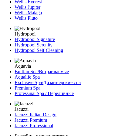
Wellis Everest
Wellis Jupiter
Wellis Malaga
Wellis Pluto
Hydropool
Hydropool Signature
Hydropool Serenity
Hydropool Self-Сleaning
Aquavia
Built-in Spa/Встраиваемые
Aqualife Spa
Exclusive Spa/Дизайнерские спа
Premium Spa
Professinal Spa / Переливные
Jacuzzi
Jacuzzi Italian Design
Jacuzzi Premium
Jacuzzi Professional
Бассейны с противотоком