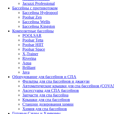
Jacuzzi Professional
Бассейны с противотоком
Бассейны Hydropool
Poolsar Zen
Бассейны Wellis
Бассейны Kingston
Композитные бассейны
POOLSAR
Poolsar Tetta
Poolsar HIIT
Poolsar Space
X-Trainer
Riverina
Aqua
Brilliant
Java
Оборудование для бассейнов и СПА
Фильтры для спа бассейнов и джакузи
Автоматические крышки для спа бассейнов (COV
Аксессуары для СПА бассейнов
Запчасти для спа бассейна
Крышки для спа бассейнов
Станции дозирования химии
Химия для спа бассейнов
Готовые Сауны и Хаммамы