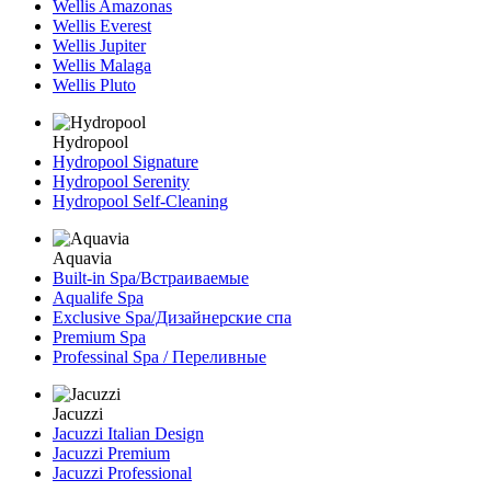
Wellis Amazonas
Wellis Everest
Wellis Jupiter
Wellis Malaga
Wellis Pluto
Hydropool
Hydropool Signature
Hydropool Serenity
Hydropool Self-Сleaning
Aquavia
Built-in Spa/Встраиваемые
Aqualife Spa
Exclusive Spa/Дизайнерские спа
Premium Spa
Professinal Spa / Переливные
Jacuzzi
Jacuzzi Italian Design
Jacuzzi Premium
Jacuzzi Professional