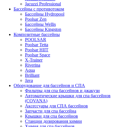
Jacuzzi Professional
Бассейны с противотоком
Бассейны Hydropool
Poolsar Zen
Бассейны Wellis
Бассейны Kingston
Композитные бассейны
POOLSAR
Poolsar Tetta
Poolsar HIIT
Poolsar Space
X-Trainer
Riverina
Aqua
Brilliant
Java
Оборудование для бассейнов и СПА
Фильтры для спа бассейнов и джакузи
Автоматические крышки для спа бассейнов
(COVANA)
Аксессуары для СПА бассейнов
Запчасти для спа бассейна
Крышки для спа бассейнов
Станции дозирования химии
Химия для спа бассейнов