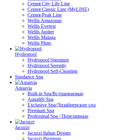
Серия City Life Line
Серия Classic Line (MyLINE)
Серия Peak Line
Wellis Amazonas
Wellis Everest
Wellis Jupiter
Wellis Malaga
Wellis Pluto
Hydropool
Hydropool Signature
Hydropool Serenity
Hydropool Self-Сleaning
Sundance Spa
Aquavia
Built-in Spa/Встраиваемые
Aqualife Spa
Exclusive Spa/Дизайнерские спа
Premium Spa
Professinal Spa / Переливные
Jacuzzi
Jacuzzi Italian Design
Jacuzzi Premium