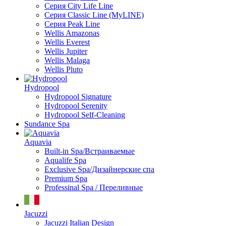
Серия City Life Line
Серия Classic Line (MyLINE)
Серия Peak Line
Wellis Amazonas
Wellis Everest
Wellis Jupiter
Wellis Malaga
Wellis Pluto
Hydropool
Hydropool Signature
Hydropool Serenity
Hydropool Self-Сleaning
Sundance Spa
Aquavia
Built-in Spa/Встраиваемые
Aqualife Spa
Exclusive Spa/Дизайнерские спа
Premium Spa
Professinal Spa / Переливные
Jacuzzi
Jacuzzi Italian Design