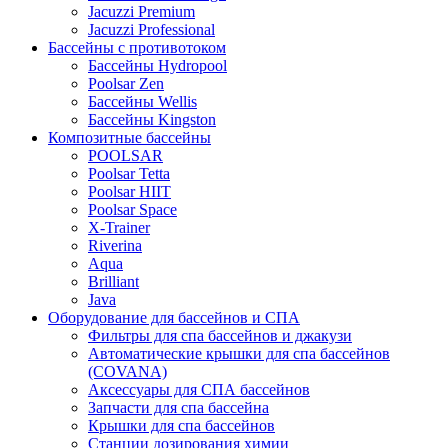
Jacuzzi Premium
Jacuzzi Professional
Бассейны с противотоком
Бассейны Hydropool
Poolsar Zen
Бассейны Wellis
Бассейны Kingston
Композитные бассейны
POOLSAR
Poolsar Tetta
Poolsar HIIT
Poolsar Space
X-Trainer
Riverina
Aqua
Brilliant
Java
Оборудование для бассейнов и СПА
Фильтры для спа бассейнов и джакузи
Автоматические крышки для спа бассейнов
(COVANA)
Аксессуары для СПА бассейнов
Запчасти для спа бассейна
Крышки для спа бассейнов
Станции дозирования химии