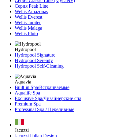
Серия Classic Line (MyLINE)
Серия Peak Line
Wellis Amazonas
Wellis Everest
Wellis Jupiter
Wellis Malaga
Wellis Pluto
Hydropool
Hydropool Signature
Hydropool Serenity
Hydropool Self-Сleaning
Aquavia
Built-in Spa/Встраиваемые
Aqualife Spa
Exclusive Spa/Дизайнерские спа
Premium Spa
Professinal Spa / Переливные
Jacuzzi
Jacuzzi Italian Design