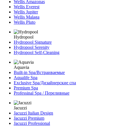
Wellis Amazonas
Wellis Everest
Wellis Jupiter
Wellis Malaga
Wellis Pluto
Hydropool
Hydropool Signature
Hydropool Serenity
Hydropool Self-Сleaning
Aquavia
Built-in Spa/Встраиваемые
Aqualife Spa
Exclusive Spa/Дизайнерские спа
Premium Spa
Professinal Spa / Переливные
Jacuzzi
Jacuzzi Italian Design
Jacuzzi Premium
Jacuzzi Professional