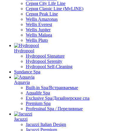
Серия City Life Line
Серия Classic Line (MyLINE)
Серия Peak Line
Wellis Amazonas
Wellis Everest
Wellis Jupiter
Wellis Malaga
Wellis Pluto
Hydropool
Hydropool Signature
Hydropool Serenity
Hydropool Self-Сleaning
Sundance Spa
Aquavia
Built-in Spa/Встраиваемые
Aqualife Spa
Exclusive Spa/Дизайнерские спа
Premium Spa
Professinal Spa / Переливные
Jacuzzi
Jacuzzi Italian Design
Jacuzzi Premium