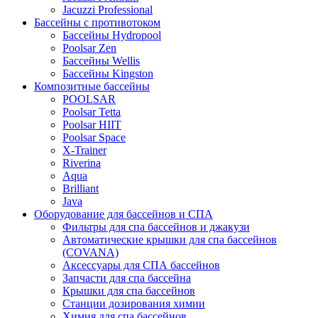
Jacuzzi Professional
Бассейны с противотоком
Бассейны Hydropool
Poolsar Zen
Бассейны Wellis
Бассейны Kingston
Композитные бассейны
POOLSAR
Poolsar Tetta
Poolsar HIIT
Poolsar Space
X-Trainer
Riverina
Aqua
Brilliant
Java
Оборудование для бассейнов и СПА
Фильтры для спа бассейнов и джакузи
Автоматические крышки для спа бассейнов
(COVANA)
Аксессуары для СПА бассейнов
Запчасти для спа бассейна
Крышки для спа бассейнов
Станции дозирования химии
Химия для спа бассейнов