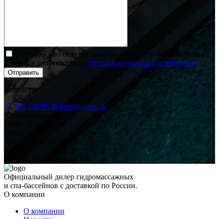
Подтверждаю свое согласие на обрабокту персональных
данных в соответствии с
пользовательским соглашением
Отправить
Контакты
+7 495 740 95 86
info@so-spa.ru
Консультация
10:00 - 21:00 пн-вс
Офис
10:00 - 18:00 пн-пт
Адрес
Москва, ул.Бутлерова 17Б
Официальный дилер гидромассажных
и спа-бассейнов с доставкой по России.
О компании
О компании