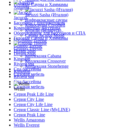
Готовые Сауны и Хаммамы
Aquavia
Jacuzzi Sasha (Италия)
Jacuzzi
Инфракрасные сауны
Бассейны с противотоком
Криосауны Cryomed
Композитные бассейны
Купели (Беларусь)
Оборудование для бассейнов и СПА
Сауны Jacuzzi Mood
Готовые Сауны и Хаммамы
Gruppo Treesse
Gruppo Treesse
Dream Spas
Dream Spas
Коллекция Cabana
Kingston
Коллекция Crossover
Riviera spa
Коллекция Stonehenge
Спа бассейны
Kingston
Садовая мебель
Riviera spa
Спа бассейны
Садовая мебель
Wellis
Серия Peak Life Line
Серия City Line
Серия City Life Line
Серия Classic Line (MyLINE)
Серия Peak Line
Wellis Amazonas
Wellis Everest