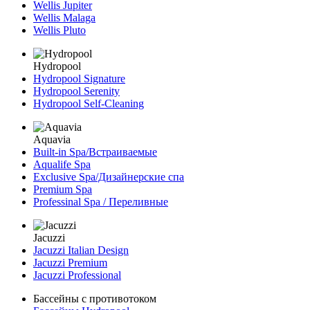
Wellis Jupiter
Wellis Malaga
Wellis Pluto
Hydropool
Hydropool Signature
Hydropool Serenity
Hydropool Self-Сleaning
Aquavia
Built-in Spa/Встраиваемые
Aqualife Spa
Exclusive Spa/Дизайнерские спа
Premium Spa
Professinal Spa / Переливные
Jacuzzi
Jacuzzi Italian Design
Jacuzzi Premium
Jacuzzi Professional
Бассейны с противотоком