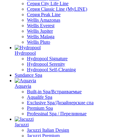
Серия City Life Line
Серия Classic Line (MyLINE)
Серия Peak Line
Wellis Amazonas
Wellis Everest
Wellis Jupiter
Wellis Malaga
Wellis Pluto
Hydropool
Hydropool Signature
Hydropool Serenity
Hydropool Self-Сleaning
Sundance Spa
Aquavia
Built-in Spa/Встраиваемые
Aqualife Spa
Exclusive Spa/Дизайнерские спа
Premium Spa
Professinal Spa / Переливные
Jacuzzi
Jacuzzi Italian Design
Jacuzzi Premium