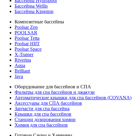
Бассейны Hydropool
Бассейны Wellis
Бассейны Kingston
Композитные бассейны
Poolsar Zen
POOLSAR
Poolsar Tetta
Poolsar HIIT
Poolsar Space
X-Trainer
Riverina
Aqua
Brilliant
Java
Оборудование для бассейнов и СПА
Фильтры для спа бассейнов и джакузи
Автоматические крышки для спа бассейнов (COVANA)
Аксессуары для СПА бассейнов
Запчасти для спа бассейна
Крышки для спа бассейнов
Станции дозирования химии
Химия для спа бассейнов
Готовые Сауны и Хаммамы