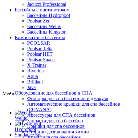
Jacuzzi Professional
Бассейны с противотоком
Бассейны Hydropool
Poolsar Zen
Бассейны Wellis
Бассейны Kingston
Композитные бассейны
POOLSAR
Poolsar Tetta
Poolsar HIIT
Poolsar Space
X-Trainer
Riverina
Aqua
Brilliant
Java
Оборудование для бассейнов и СПА
Меню
Фильтры для спа бассейнов и джакузи
Автоматические крышки для спа бассейнов
(COVANA)
Аксессуары для СПА бассейнов
Wellis
Запчасти для спа бассейна
Крышки для спа бассейнов
Hydropool
Станции дозирования химии
Sundance Spa
Химия для спа бассейнов