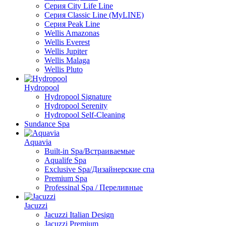
Серия City Life Line
Серия Classic Line (MyLINE)
Серия Peak Line
Wellis Amazonas
Wellis Everest
Wellis Jupiter
Wellis Malaga
Wellis Pluto
Hydropool
Hydropool Signature
Hydropool Serenity
Hydropool Self-Сleaning
Sundance Spa
Aquavia
Built-in Spa/Встраиваемые
Aqualife Spa
Exclusive Spa/Дизайнерские спа
Premium Spa
Professinal Spa / Переливные
Jacuzzi
Jacuzzi Italian Design
Jacuzzi Premium