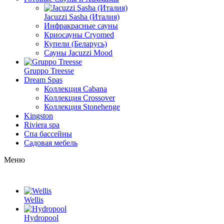
Jacuzzi Sasha (Италия)
Инфракрасные сауны
Криосауны Cryomed
Купели (Беларусь)
Сауны Jacuzzi Mood
Gruppo Treesse
Dream Spas
Коллекция Cabana
Коллекция Crossover
Коллекция Stonehenge
Kingston
Riviera spa
Спа бассейны
Садовая мебель
Меню
Wellis
Hydropool