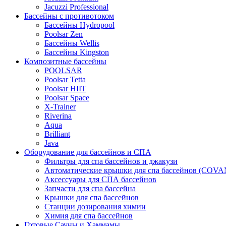
Jacuzzi Professional
Бассейны с противотоком
Бассейны Hydropool
Poolsar Zen
Бассейны Wellis
Бассейны Kingston
Композитные бассейны
POOLSAR
Poolsar Tetta
Poolsar HIIT
Poolsar Space
X-Trainer
Riverina
Aqua
Brilliant
Java
Оборудование для бассейнов и СПА
Фильтры для спа бассейнов и джакузи
Автоматические крышки для спа бассейнов (COV
Аксессуары для СПА бассейнов
Запчасти для спа бассейна
Крышки для спа бассейнов
Станции дозирования химии
Химия для спа бассейнов
Готовые Сауны и Хаммамы