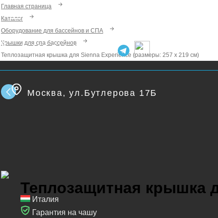
Главная страница
Каталог
Оборудование для бассейнов и СПА
Крышки для спа бассейнов
+7 495 740 95 86
Теплозащитная крышка для Sienna Experience (размеры: 257 х 219 см)
Москва, ул.Бутлерова 17Б
Теплозащитная крышка дл
Италия
Гарантия на чашу