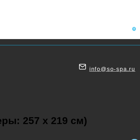
Акции
О компании
Портфолио
Контакты
0
info@so-spa.ru
ры: 257 х 219 см)