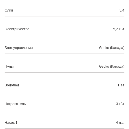
Слив
3/4
Электричество
5,2 кВт
Блок управления
Gecko (Канада)
Пульт
Gecko (Канада)
Водопад
Нет
Нагреватель
3 кВт
Насос 1
4 л.с.