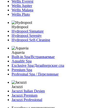
Wellis Everest
Wellis Jupiter
Wellis Malaga
Wellis Pluto
Hydropool
Hydropool Signature
Hydropool Serenity
Hydropool Self-Сleaning
Aquavia
Built-in Spa/Встраиваемые
Aqualife Spa
Exclusive Spa/Дизайнерские спа
Premium Spa
Professinal Spa / Переливные
Jacuzzi
Jacuzzi Italian Design
Jacuzzi Premium
Jacuzzi Professional
Бассейны с противотоком