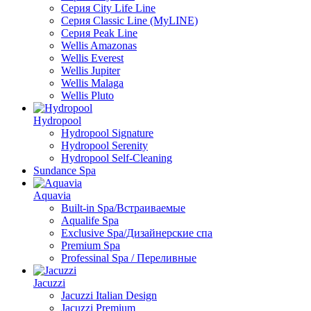
Серия City Life Line
Серия Classic Line (MyLINE)
Серия Peak Line
Wellis Amazonas
Wellis Everest
Wellis Jupiter
Wellis Malaga
Wellis Pluto
Hydropool
Hydropool Signature
Hydropool Serenity
Hydropool Self-Сleaning
Sundance Spa
Aquavia
Built-in Spa/Встраиваемые
Aqualife Spa
Exclusive Spa/Дизайнерские спа
Premium Spa
Professinal Spa / Переливные
Jacuzzi
Jacuzzi Italian Design
Jacuzzi Premium