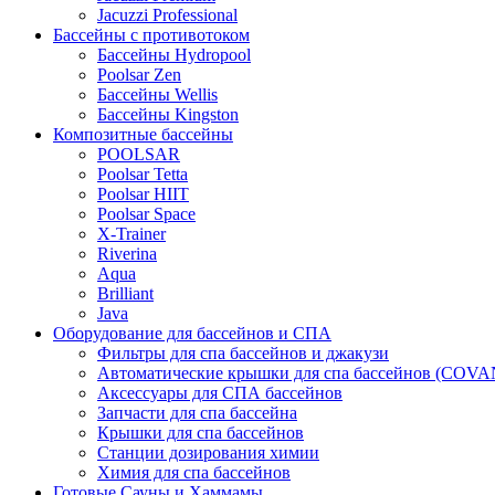
Jacuzzi Professional
Бассейны с противотоком
Бассейны Hydropool
Poolsar Zen
Бассейны Wellis
Бассейны Kingston
Композитные бассейны
POOLSAR
Poolsar Tetta
Poolsar HIIT
Poolsar Space
X-Trainer
Riverina
Aqua
Brilliant
Java
Оборудование для бассейнов и СПА
Фильтры для спа бассейнов и джакузи
Автоматические крышки для спа бассейнов (COV
Аксессуары для СПА бассейнов
Запчасти для спа бассейна
Крышки для спа бассейнов
Станции дозирования химии
Химия для спа бассейнов
Готовые Сауны и Хаммамы