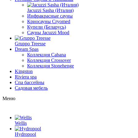
Jacuzzi Sasha (Италия)
Инфракрасные сауны
Криосауны Cryomed
Купели (Беларусь)
Сауны Jacuzzi Mood
Gruppo Treesse
Dream Spas
Коллекция Cabana
Коллекция Crossover
Коллекция Stonehenge
Kingston
Riviera spa
Спа бассейны
Садовая мебель
Меню
Wellis
Hydropool