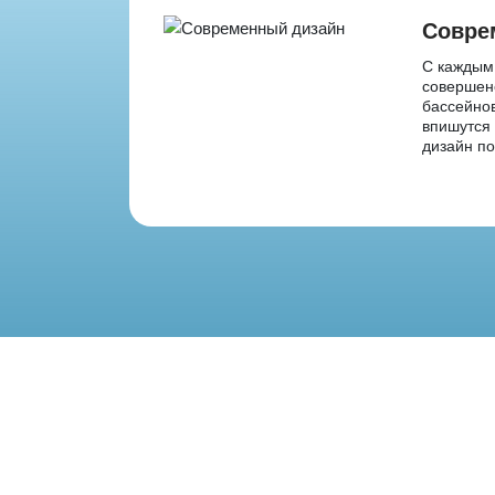
Совре
С каждым
совершенс
бассейнов
впишутся 
дизайн п