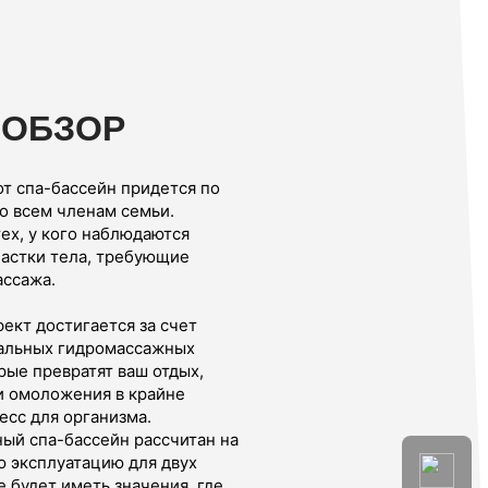
ООБЗОР
от спа-бассейн придется по
о всем членам семьи.
ех, у кого наблюдаются
астки тела, требующие
ассажа.
ект достигается за счет
альных гидромассажных
рые превратят ваш отдых,
и омоложения в крайне
есс для организма.
ый спа-бассейн рассчитан на
 эксплуатацию для двух
е будет иметь значения, где