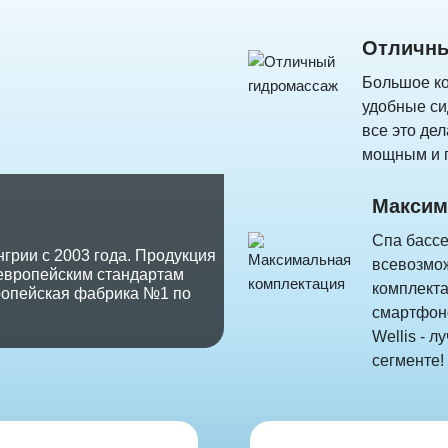
Отличны
Большое ко
удобные си
все это дел
мощным и 
Максим
Спа бассе
нгрии с 2003 года. Продукция
всевозмо
 европейским стандартам
комплекта
вропейская фабрика №1 по
смартфоно
Wellis - 
сегменте!