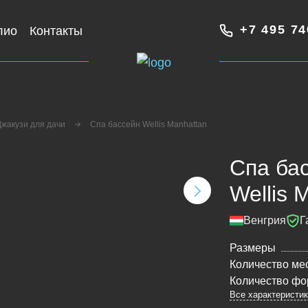
+7 495 74
лио
Контакты
Джакузи для дачи
Спа бассейн Wellis Manhattan
Спа ба
Wellis 
Венгрия
Г
Размеры
Количество ме
Количество фо
Все характеристи