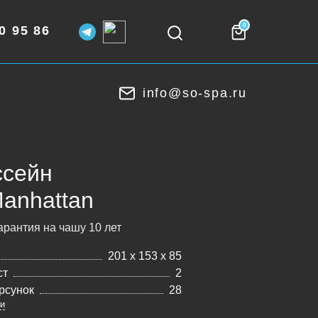
0
0 95 86
info@so-spa.ru
ссейн
Manhattan
арантия на чашу 10 лет
201 х 153 х 85
ст
2
рсунок
28
ки