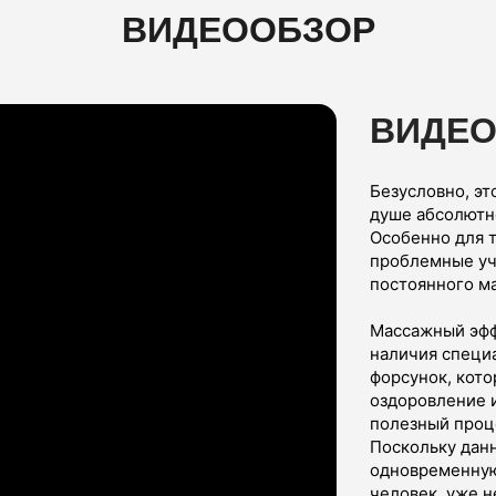
ВИДЕООБЗОР
ВИДЕ
Безусловно, эт
душе абсолютн
Особенно для т
проблемные уч
постоянного м
Массажный эфф
наличия специ
форсунок, кото
оздоровление 
полезный проц
Поскольку данн
одновременную
человек, уже н