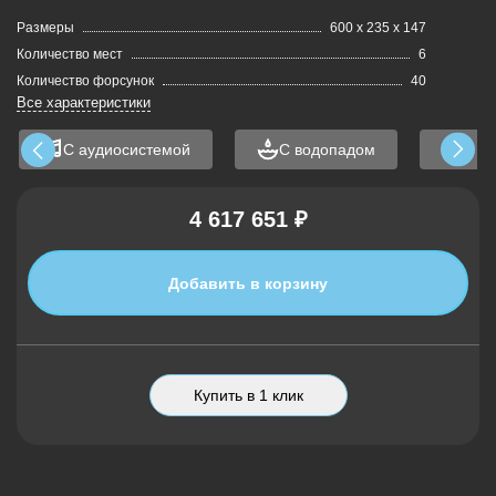
Размеры
600 x 235 x 147
Количество мест
6
Количество форсунок
40
Все характеристики
С аудиосистемой
С водопадом
С п
4 617 651 ₽
Добавить в корзину
Купить в 1 клик