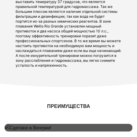
выставить темературу 37 градусов, что является
правильной температурой для гидромассажа. Так же
большим плюсом является наличие отдельной системы
фильтрации и дезинфекции, так как вода не будет
портится из-за разных химических реагентов. В зоне
плавания Wellis Rio Grande установлен мощный
противоток и два насоса общей мощностью 10 л.с.,
поэтому эффективность тренировки поразит даже
профессиональных спортсенов. В то же время вы можете
настоить противоток на необходимую вам мощность и
наслаждаться плаванием даже если вы еще начинающий.
А после изнурительной тренировки можно погрузится в
зону расслабления и гидромассажа, вы легко снимите
усталость и напряженность.
Сделано в Венгрии!
ПРЕИМУЩЕСТВА
Спа бассейны Wellis производятся в Венгрии с 2003 года.
Продукция этой фабрики полностью соответствует
европейским стандартам качества. На данный момент Wellis -
европейская фабрика №1 по производству спа бассейнов.