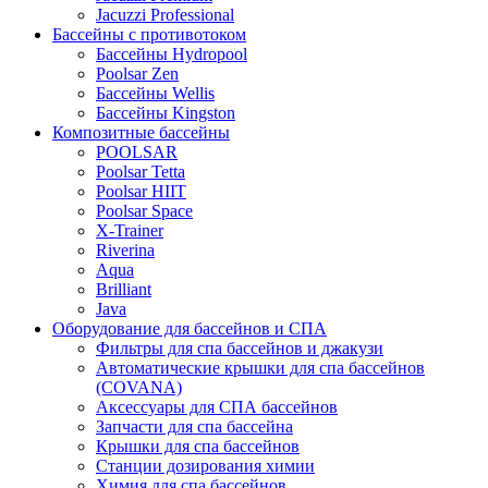
Jacuzzi Professional
Бассейны с противотоком
Бассейны Hydropool
Poolsar Zen
Бассейны Wellis
Бассейны Kingston
Композитные бассейны
POOLSAR
Poolsar Tetta
Poolsar HIIT
Poolsar Space
X-Trainer
Riverina
Aqua
Brilliant
Java
Оборудование для бассейнов и СПА
Фильтры для спа бассейнов и джакузи
Автоматические крышки для спа бассейнов
(COVANA)
Аксессуары для СПА бассейнов
Запчасти для спа бассейна
Крышки для спа бассейнов
Станции дозирования химии
Химия для спа бассейнов