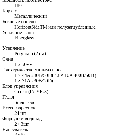
180
Каркас
Металлический
Боковые панели
HorizontSideTM или полузаглубленные
Усиление чаши
Fiberglass
Утепление
Polyfoam (2 см)
Слив
1 х 50мм
Электричество минимально
1 × 44A 230В/50Гц / 3 × 16A 400В/50Гц
1 × 31A 230В/50Гц
Блок управления
Gecko (IN.YE-8)
Пульт
SmartTouch
Всего форсунок
24 шт
Форсунки водопада
2 ×3шт
Нагреватель
3 кВт