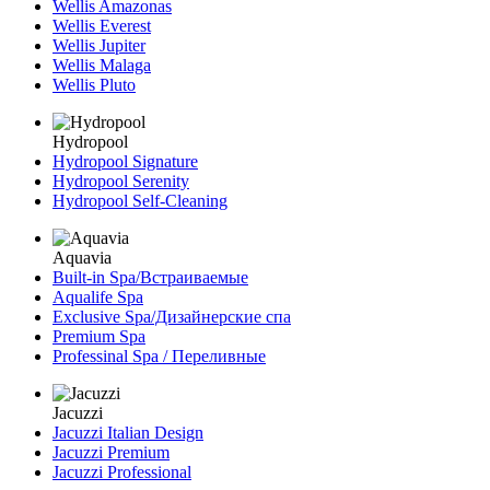
Wellis Amazonas
Wellis Everest
Wellis Jupiter
Wellis Malaga
Wellis Pluto
Hydropool
Hydropool Signature
Hydropool Serenity
Hydropool Self-Сleaning
Aquavia
Built-in Spa/Встраиваемые
Aqualife Spa
Exclusive Spa/Дизайнерские спа
Premium Spa
Professinal Spa / Переливные
Jacuzzi
Jacuzzi Italian Design
Jacuzzi Premium
Jacuzzi Professional