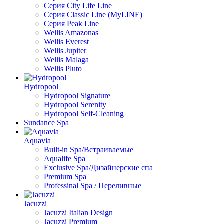
Серия City Life Line
Серия Classic Line (MyLINE)
Серия Peak Line
Wellis Amazonas
Wellis Everest
Wellis Jupiter
Wellis Malaga
Wellis Pluto
Hydropool
Hydropool Signature
Hydropool Serenity
Hydropool Self-Сleaning
Sundance Spa
Aquavia
Built-in Spa/Встраиваемые
Aqualife Spa
Exclusive Spa/Дизайнерские спа
Premium Spa
Professinal Spa / Переливные
Jacuzzi
Jacuzzi Italian Design
Jacuzzi Premium