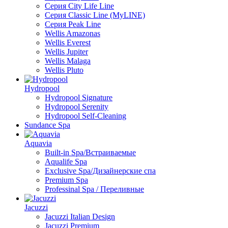
Серия City Life Line
Серия Classic Line (MyLINE)
Серия Peak Line
Wellis Amazonas
Wellis Everest
Wellis Jupiter
Wellis Malaga
Wellis Pluto
Hydropool
Hydropool Signature
Hydropool Serenity
Hydropool Self-Сleaning
Sundance Spa
Aquavia
Built-in Spa/Встраиваемые
Aqualife Spa
Exclusive Spa/Дизайнерские спа
Premium Spa
Professinal Spa / Переливные
Jacuzzi
Jacuzzi Italian Design
Jacuzzi Premium