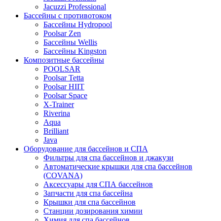
Jacuzzi Professional
Бассейны с противотоком
Бассейны Hydropool
Poolsar Zen
Бассейны Wellis
Бассейны Kingston
Композитные бассейны
POOLSAR
Poolsar Tetta
Poolsar HIIT
Poolsar Space
X-Trainer
Riverina
Aqua
Brilliant
Java
Оборудование для бассейнов и СПА
Фильтры для спа бассейнов и джакузи
Автоматические крышки для спа бассейнов
(COVANA)
Аксессуары для СПА бассейнов
Запчасти для спа бассейна
Крышки для спа бассейнов
Станции дозирования химии
Химия для спа бассейнов