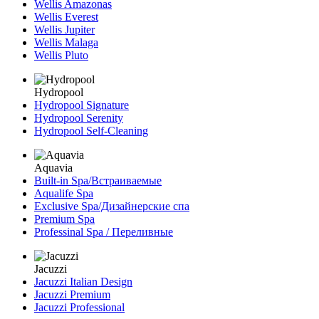
Wellis Amazonas
Wellis Everest
Wellis Jupiter
Wellis Malaga
Wellis Pluto
Hydropool
Hydropool Signature
Hydropool Serenity
Hydropool Self-Сleaning
Aquavia
Built-in Spa/Встраиваемые
Aqualife Spa
Exclusive Spa/Дизайнерские спа
Premium Spa
Professinal Spa / Переливные
Jacuzzi
Jacuzzi Italian Design
Jacuzzi Premium
Jacuzzi Professional