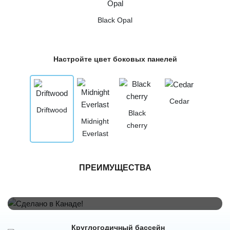
Black Opal
Настройте цвет боковых панелей
Cedar
Driftwood
Black
Midnight
cherry
Everlast
Сделано в Канаде!
ПРЕИМУЩЕСТВА
Бассейны Hydropool производятся в Канаде с 1986 года! В
своих изделиях фабрика использует самое современное
оборудование и материалы. Спа бассейны Hydropool отлично
подходят для установки на улице и круглогодичного купания.
Круглогодичный бассейн